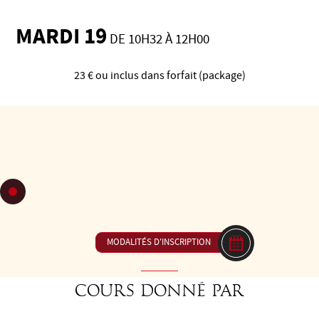
MARDI 19
DE 10H32 À 12H00
23 € ou inclus dans forfait (package)
C 14 : Technique Homme -
Le monde des 8 -
Explorer ce mouvement emblématique du tango de manière
inhabituelle.
Huilons nos hanches ! Technique et combinaisons.
MODALITÉS D'INSCRIPTION
Cours donné par