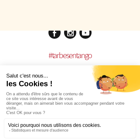
#
tarbesentango
MENTIONS LÉGALES
| RÉALISATION :
AGENCE MULTIMEDIA OTIDEA
|
COOKIES