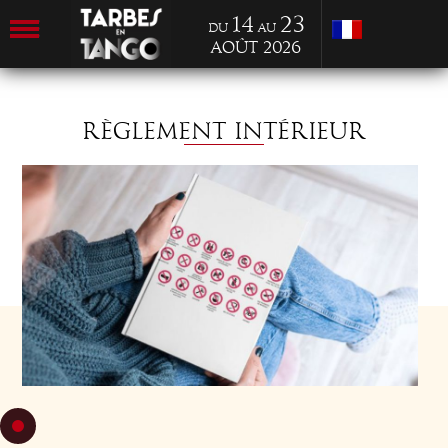
14
23
du
au
Août 2026
RÈGLEMENT INTÉRIEUR
Téléchargez le règlement intérieur