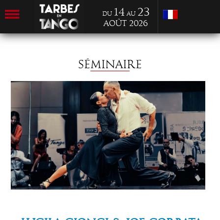
14
23
du
au
Août 2026
SÉMINAIRE