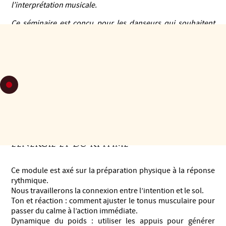
l’interprétation musicale.
Ce séminaire est conçu pour les danseurs qui souhaitent
aller au-delà des structures de pas et approfondir la qualité
du mouvement. L’objectif est de leur fournir des outils
physiques afin que le corps devienne un véritable reflet de
ce qui se passe dans la musique.
Déroulement du séminaire en 4 modules permettant de se
concentrer directement sur le concept de la perception elle-
même :
Module 1 - Le corps réactif : gestion de
l’énergie et du rythme
Ce module est axé sur la préparation physique à la réponse
rythmique.
Nous travaillerons la connexion entre l’intention et le sol.
Ton et réaction : comment ajuster le tonus musculaire pour
passer du calme à l’action immédiate.
Dynamique du poids : utiliser les appuis pour générer