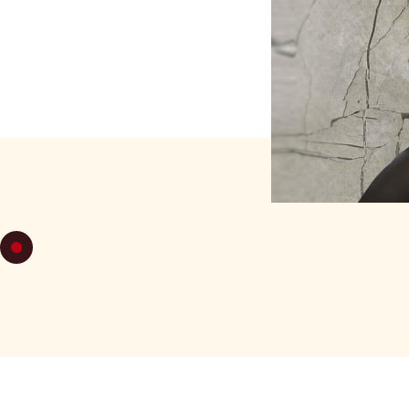
JUEVES 21
C 46: Técnica Hombre 
Superar turnos con co