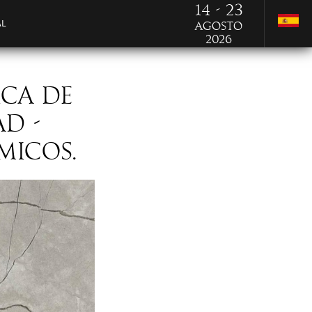
14 - 23
AL
Agosto
2026
ICA DE
AD -
MICOS.