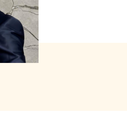
s forfait (package)
urnos con estabilidad.