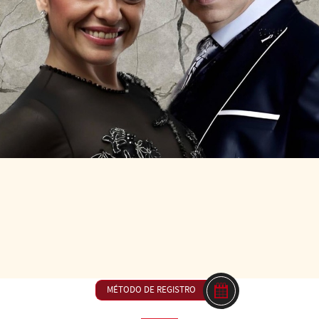
DE LAS 16H00 A LAS 17H30
23 € ou inclus dan
- Técnica de giros y turnos – trabajar los giros suavemente para t
ntrapesos y cambios dinámicos.
MÉTODO DE REGISTRO