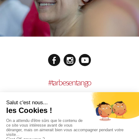
#
tarbesentango