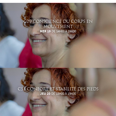
C29 CONSCIENCE DU CORPS EN
MOUVEMENT
MER 19
DE 14H00 À 15H30
C53 CONFORT ET STABILITÉ DES PIEDS
JEU 20
DE 18H00 À 19H30