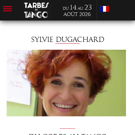
14
23
du
au
Août 2026
SYLVIE DUGACHARD