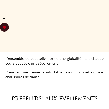
Elle anime 4 ateliers corporels autour du tango argentin :
Conscience du corps en mouvement pour relâcher ses
tensions
Confort, stabilité et expressivité des pieds
Dénouer le bassin pour libérer les jambes et protéger son
dos
Détendre les épaules et le cou pour le confort de l’abrazo
L'ensemble de cet atelier forme une globalité mais chaque
cours peut être pris séparément.
Prendre une tenue confortable, des chaussettes, vos
chaussures de danse
Présent(s) aux événements