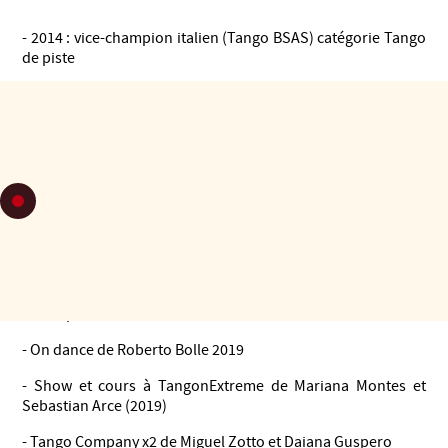
- 2014 : vice-champion italien (Tango BSAS) catégorie Tango
de piste
- 2015 : vice-champion italien (Tango BSAS) catégorie Tango
scénario.
- 2019 : premier au Bari Tango Congress.
- 2020 : Troisième au festival et championnat d’Europe,
catégorie tango scène.
Spectacles avec des danseurs de renommée internationale :
- Roméo et Juliette Tango
- Entreprise Naturalis Labor Vicenza
- On dance de Roberto Bolle 2019
- Show et cours à TangonExtreme de Mariana Montes et
Sebastian Arce (2019)
- Tango Company x2 de Miguel Zotto et Daiana Guspero