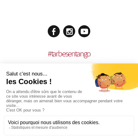
#
tarbesentango
MENTIONS LÉGALES
| RÉALISATION :
AGENCE MULTIMEDIA OTIDEA
|
COOKIES