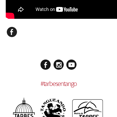
#
tarbesentango