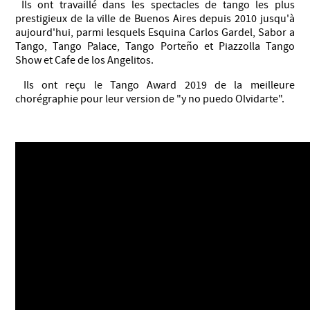
Ils ont travaillé dans les spectacles de tango les plus
prestigieux de la ville de Buenos Aires depuis 2010 jusqu'à
aujourd'hui, parmi lesquels Esquina Carlos Gardel, Sabor a
Tango, Tango Palace, Tango Porteño et Piazzolla Tango
Show et Cafe de los Angelitos.
Ils ont reçu le Tango Award 2019 de la meilleure
chorégraphie pour leur version de "y no puedo Olvidarte".