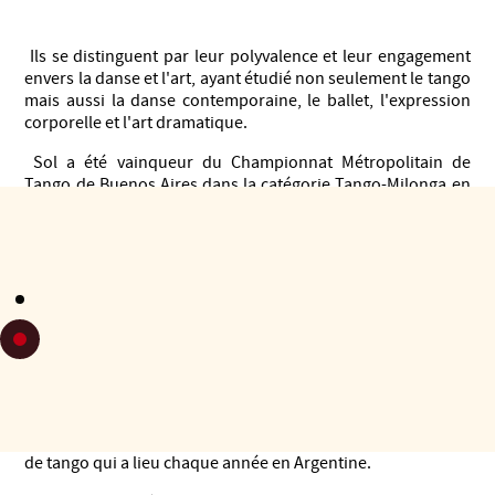
Ils se distinguent par leur polyvalence et leur engagement
envers la danse et l'art, ayant étudié non seulement le tango
mais aussi la danse contemporaine, le ballet, l'expression
corporelle et l'art dramatique.
Sol a été vainqueur du Championnat Métropolitain de
Tango de Buenos Aires dans la catégorie Tango-Milonga en
2010, Fernando a été champion du monde dans la catégorie
Tango de scène 2007.
Ils ont participé à des spectacles de tango nationaux et
internationaux tels que "Tango Metrópolis", "Tango y
Noche", "Bodas de Sangre", "Estampas porteñas", "Arrebato
de Tango", "Tango Secrets Show" et "Esquina Carlos Gardel
Company". ". Ils ont voyagé en Argentine, en Amérique
latine, aux États-Unis, en Europe, en Asie et en Océanie.
Ils ont été sélectionnés par le gouvernement de la ville de
Buenos Aires pour faire partie du jury du concours mondial
de tango qui a lieu chaque année en Argentine.