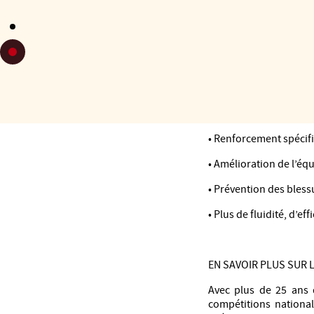
Le Tango Pilates intè
travaillant l’axe, la ma
BÉNÉFICES
• Meilleure conscienc
• Renforcement spécifi
• Amélioration de l’équ
• Prévention des bless
• Plus de fluidité, d’ef
EN SAVOIR PLUS SUR 
Avec plus de 25 ans 
compétitions national