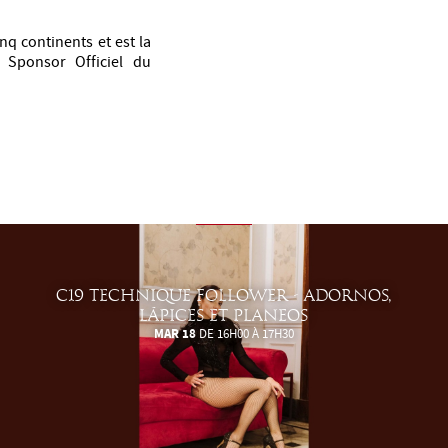
q continents et est la
 Sponsor Officiel du
C19 TECHNIQUE FOLLOWER - ADORNOS,
LÁPICES ET PLANEOS
MAR 18
DE 16H00 À 17H30