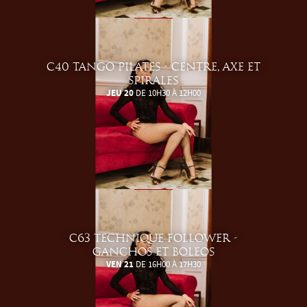
C40 TANGO PILATES - CENTRE, AXE ET
SPIRALES
JEU 20
DE 10H30 À 12H00
C63 TECHNIQUE FOLLOWER -
GANCHOS ET BOLEOS
VEN 21
DE 16H00 À 17H30