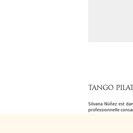
TANGO PILA
Silvana Núñez est dan
professionnelle consac
Elle développe une pré
méthode d’entraînemen
spécifique du tango.