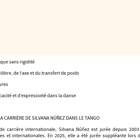
gre les principes du Pilates à la biomécanique et à la dynamique
rche, les spirales, la dissociation, la stabilité, la musicalité et la pr
e corporelle et contrôle du mouvement
que sans rigidité
ilibre, de l’axe et du transfert de poids
ures
ficacité et d’expressivité dans la danse
LA CARRIÈRE DE SILVANA NÚÑEZ DANS LE TANGO
de carrière internationale, Silvana Núñez est jurée depuis 20
es et internationales. En 2025, elle a été jurée suppléante lors