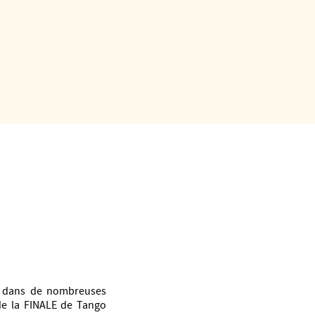
 du Tango Argentin, en
évention des blessures.
03 dans de nombreuses
 de la FINALE de Tango