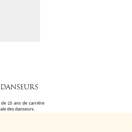
R DANSEURS
 de 25 ans de carrière
bale des danseurs.
e du Tango Pilates, une
nforcer la musculature