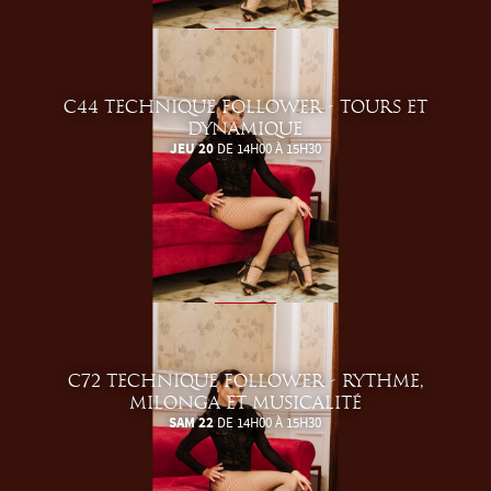
C44 TECHNIQUE FOLLOWER - TOURS ET
DYNAMIQUE
JEU 20
DE 14H00 À 15H30
C72 TECHNIQUE FOLLOWER - RYTHME,
MILONGA ET MUSICALITÉ
SAM 22
DE 14H00 À 15H30