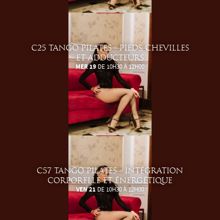
C25 TANGO PILATES - PIEDS, CHEVILLES
ET ADDUCTEURS
MER 19
DE 10H30 À 12H00
C57 TANGO PILATES - INTÉGRATION
CORPORELLE ET ÉNERGÉTIQUE
VEN 21
DE 10H30 À 12H00