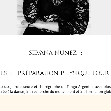
SILVANA NÚÑEZ :
TES ET PRÉPARATION PHYSIQUE POU
seuse, professeure et chorégraphe de Tango Argentin, avec plus
rée à la danse, à la recherche du mouvement et à la formation glo
paration physique spécifique pour les danseurs et est la créatric
t corporel conçue pour approfondir la conscience du corps et re