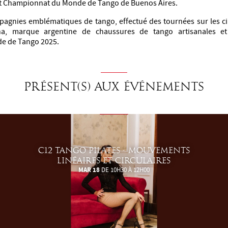
et Championnat du Monde de Tango de Buenos Aires.
mpagnies emblématiques de tango, effectué des tournées sur les cin
ana, marque argentine de chaussures de tango artisanales et
e de Tango 2025.
Présent(s) aux événements
C12 TANGO PILATES - MOUVEMENTS
LINÉAIRES ET CIRCULAIRES
MAR 18
DE 10H30 À 12H00