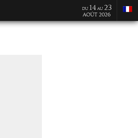
14
23
du
au
Août 2026