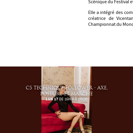
Scénique du Festival 
Elle a intégré des co
créatrice de Vicent
Championnat du Mond
C5 TECHNIQUE FOLLOWER - AXE,
POSTURE ET MARCHE
LUN 17
DE 16H00 À 17H30