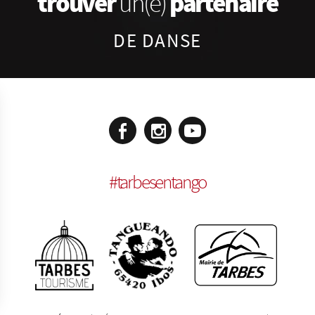
trouver
partenaire
un(e)
DE DANSE
#
tarbesentango