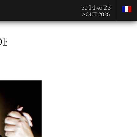
14
23
du
au
Août 2026
DE