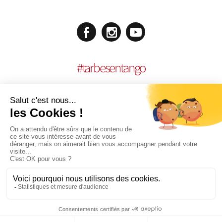
#
tarbesentango
MENTIONS LÉGALES
| RÉALISATION :
AGENCE MULTIMEDIA OTIDEA
|
COOKIES