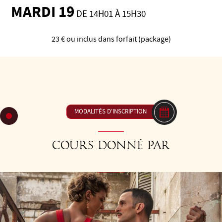
MARDI 19
DE 14H01 À 15H30
23 € ou inclus dans forfait (package)
C 16: Rebonds - L'outil magique, un des éléments les plus
utiles pour dynamiser votre danse. Syncopons-les et
combinons-les avec de nombreux autres éléments.
MODALITÉS D'INSCRIPTION
Cours donné par