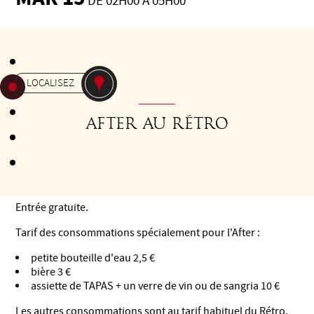
DE 02H00 À 05H00
Gratuit
-
AFTER
LE RÉTRO CLUB
LOCALISEZ
AFTER AU RéTRO
A la fin de la milonga sous la Halle, à 2h, prolongez la
soirée au Rétro :
Entrée gratuite.
Tarif des consommations spécialement pour l'After :
petite bouteille d'eau 2,5 €
bière 3 €
assiette de TAPAS + un verre de vin ou de sangria 10 €
Les autres consommations sont au tarif habituel du Rétro.