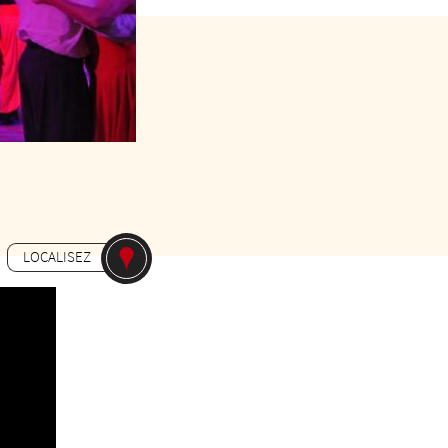
16€
LOCALISEZ