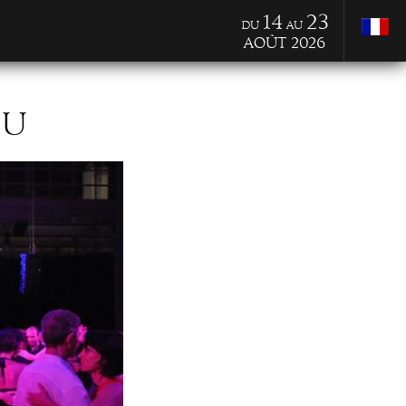
14
23
du
au
Août 2026
EU