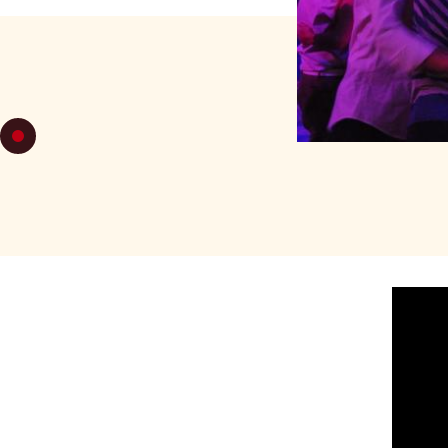
JEU 22
DE 23H
MILONGA
HALL
-