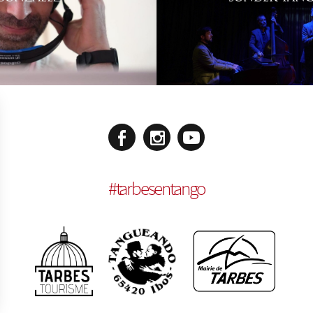
#
tarbesentango