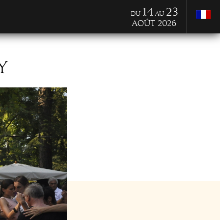
14
23
du
au
Août 2026
Y