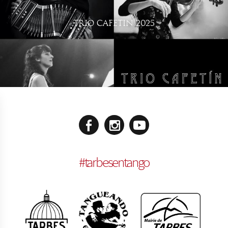
TRIO CAFETIN 2025
#
tarbesentango