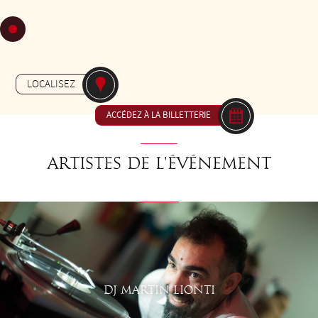
DE 15H00 À 18H00
Gratuit
-
MILONGA
JARDIN MASSEY
LOCALISEZ
ACCÉDEZ À LA BILLETTERIE
Artistes de l'événement
DJ MARTIN LIONTI