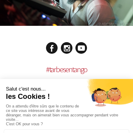
#
tarbesentango