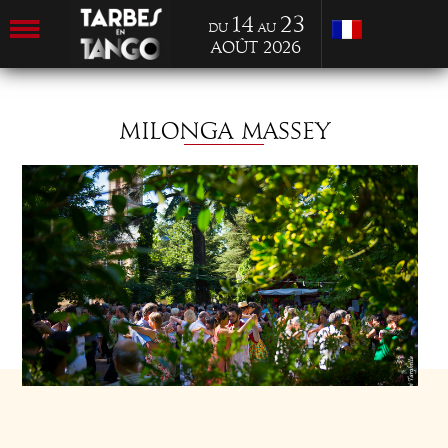
14
23
du
au
Août 2026
MILONGA MASSEY
JEU 20