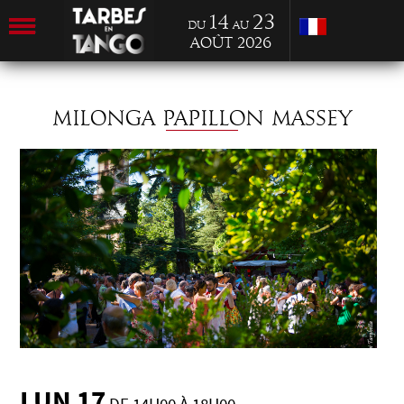
14
23
du
au
Août 2026
MILONGA PAPILLON MASSEY
LUN 17