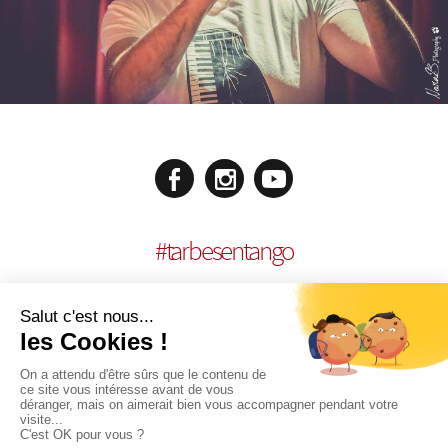
#
tarbesentango