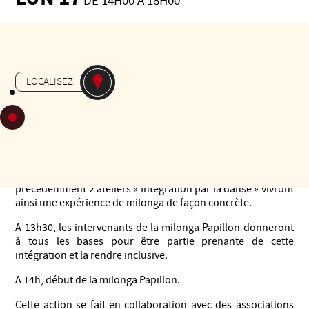
DE 14H00 À 18H00
Gratuit
-
MILONGA
JARDIN MASSEY
LOCALISEZ
Tarbes en Tango souhaite partager avec tous l’idée d’un
espace d’inclusion au sens large en invitant les personnes
en situation de handicap et les personnes valides à
participer à la milonga Papillon au Jardin Massey.
En venant danser à Massey, les personnes ayant suivi
précédemment 2 ateliers « Intégration par la danse » vivront
ainsi une expérience de milonga de façon concrète.
A 13h30, les intervenants de la milonga Papillon donneront
à tous les bases pour être partie prenante de cette
intégration et la rendre inclusive.
A 14h, début de la milonga Papillon.
Cette action se fait en collaboration avec des associations