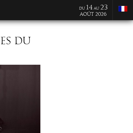
14
23
du
au
Août 2026
TES DU