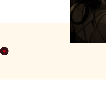
DIM 16
DE 16H
AUTRES
THÉÂT
-