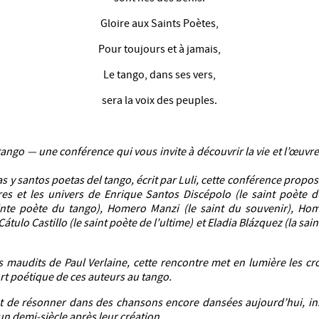
Gloire aux Saints Poètes,
Pour toujours et à jamais,
Le tango, dans ses vers,
sera la voix des peuples.
ango — une conférence qui vous invite à découvrir la vie et l’œuvre
tas y santos poetas del tango, écrit par Luli, cette conférence propo
oires et les univers de Enrique Santos Discépolo (le saint poète 
inte poète du tango), Homero Manzi (le saint du souvenir), Hom
Cátulo Castillo (le saint poète de l’ultime) et Eladia Blázquez (la sai
 maudits de Paul Verlaine, cette rencontre met en lumière les cro
rt poétique de ces auteurs au tango.
 de résonner dans des chansons encore dansées aujourd’hui, ins
un demi-siècle après leur création.