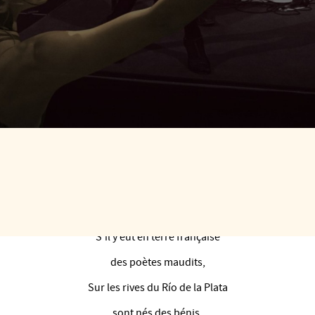
30 À 17H30
5€ (inclus dan
RE LES NOUVEAUTÉS
S’il y eut en terre française
des poètes maudits,
Sur les rives du Río de la Plata
sont nés des bénis.