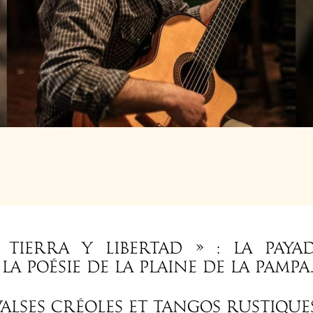
H30 À 17H30
5€ (inclus dan
RE LES NOUVEAUTÉS
Tierra y Libertad » : La payad
la poésie de la plaine de la Pampa
valses créoles et tangos rustique