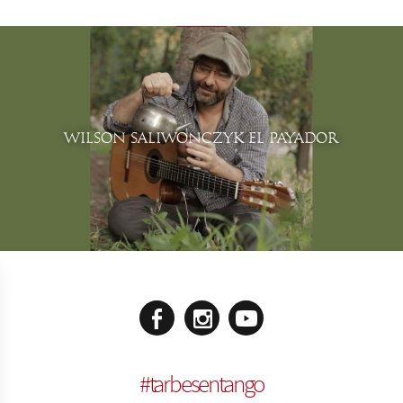
WILSON SALIWONCZYK EL PAYADOR
#
tarbesentango