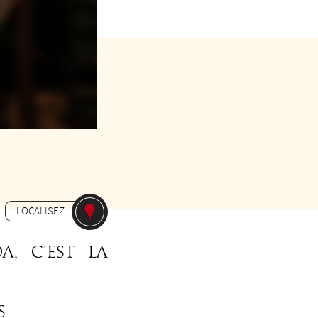
s le Pass Festival)
LOCALISEZ
a, c'est la
.
s