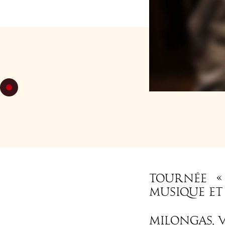
MAR 18
DE 16
AUTRES
THÉÂT
-
Tournée « 
musique et 
Milongas, 