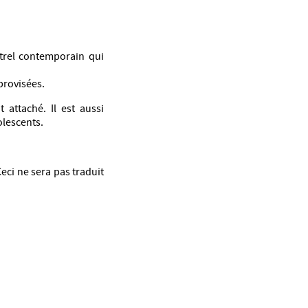
strel contemporain qui
provisées.
 attaché. Il est aussi
olescents.
Ceci ne sera pas traduit