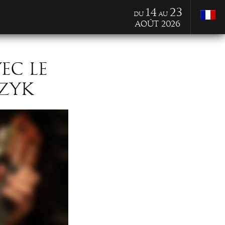
14
23
du
au
Août 2026
EC LE
CZYK