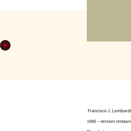
LUN 17
DE 14
CINÉMA
LE PAR
-
Francisco J. Lombardi
1985 – version restaur