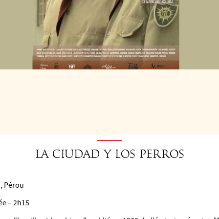
H00 À 16H15
VIS
La ciudad y los perros
, Pérou
ée – 2h15