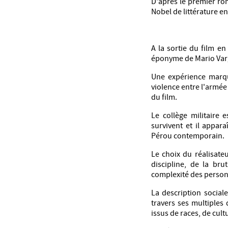
D'après le premier rom
Nobel de littérature en
A la sortie du film en
éponyme de Mario Varga
Une expérience marq
violence entre l'armée
du film.
Le collège militaire 
survivent et il appa
Pérou contemporain.
Le choix du réalisate
discipline, de la br
complexité des person
La description sociale
travers ses multiples 
issus de races, de cult