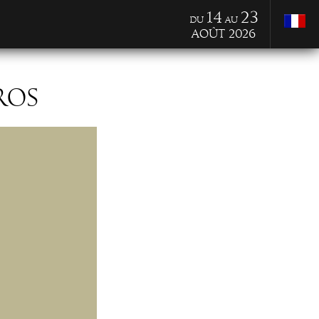
14
23
du
au
Août 2026
ROS