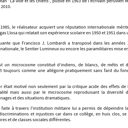
an "La ville et les chiens", publié en 1963 de l'écrivain péruvien M
 2010.
 1985, le réalisateur acquiert une réputation internationale mérit
s Llosa qui relatait son expérience scolaire en 1950 et 1951 dans u
uante que Francisco J. Lombardi a transposé dans les années 
 nationale, le Sentier Lumineux ou encore les paramilitaires mise en
est un microcosme constitué d’indiens, de blancs, de métis et d
raît toujours comme une allégorie pratiquement sans fard du fon
ur était motivé non seulement par la critique acide des effets de 
utalité mais aussi par le microcosme reproduisant la diversité 
nages et des situations dramatiques.
 faite à travers l'institution militaire lui a permis de dépeindre 
discriminations et injustices car dans ce collège, en huis clos, s
ures et de classes sociales différentes.