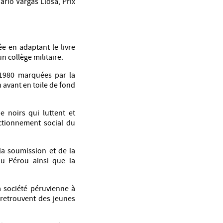
ario Vargas Llosa, Prix
ée en adaptant le livre
n collège militaire.
1980 marquées par la
 avant en toile de fond
e noirs qui luttent et
ctionnement social du
la soumission et de la
du Pérou ainsi que la
la société péruvienne à
e retrouvent des jeunes