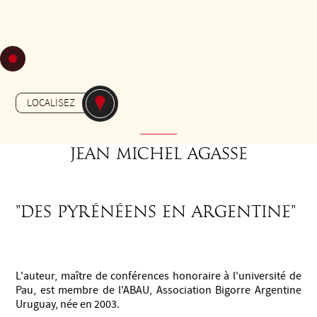
VEN 21
DE 17H45 À 18H30
Gratuit - Free
-
AUTRES
ESPACE CULTUREL
LOCALISEZ
LECLERC
JEAN michel agasse
"Des pyrénéens en Argentine"
L'auteur, maître de conférences honoraire à l'université de
Pau, est membre de l'ABAU, Association Bigorre Argentine
Uruguay, née en 2003.