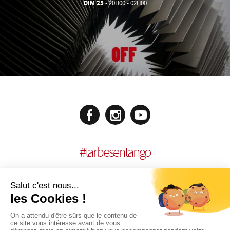
DIM 25
- 20H00 - 02H00
#
tarbesentango