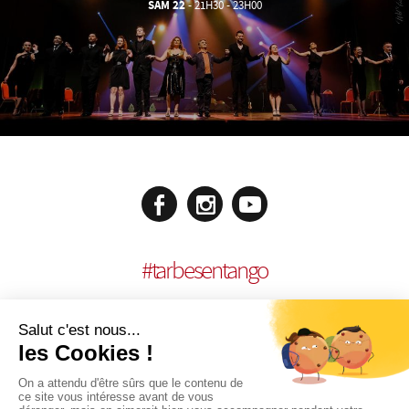
SAM 22
- 21H30 - 23H00
#
tarbesentango