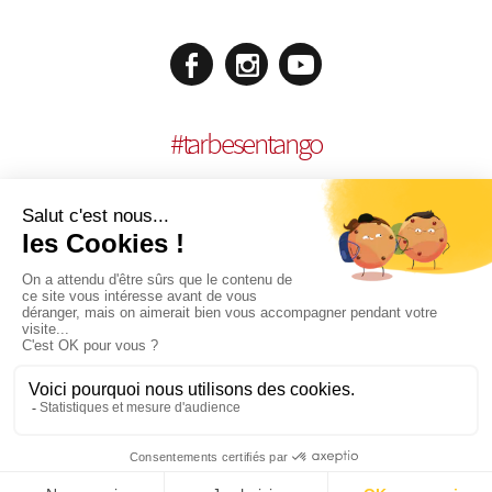
#
tarbesentango
MENTIONS LÉGALES
| RÉALISATION :
AGENCE MULTIMEDIA OTIDEA
|
COOKIES