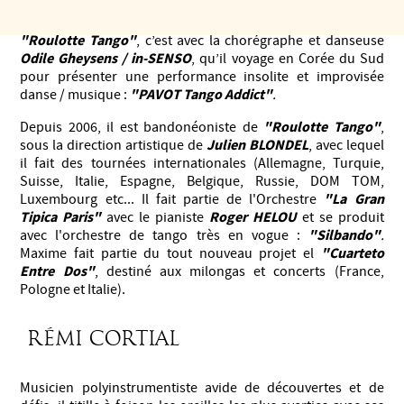
improvisée, jazz, klezmer et tango. En mai 2011, ils sortent
"Cerno More".
un album :
Habitué aux performances avec
"Roulotte Tango"
, c’est avec la chorégraphe et danseuse
Odile Gheysens / in-SENSO
, qu’il voyage en Corée du Sud
pour présenter une performance insolite et improvisée
"PAVOT Tango Addict"
danse / musique :
.
"Roulotte Tango"
Depuis 2006, il est bandonéoniste de
,
Julien BLONDEL
sous la direction artistique de
, avec lequel
il fait des tournées internationales (Allemagne, Turquie,
Suisse, Italie, Espagne, Belgique, Russie, DOM TOM,
"La Gran
Luxembourg etc... Il fait partie de l'Orchestre
Tipica Paris"
Roger HELOU
avec le pianiste
et se produit
"Silbando"
avec l'orchestre de tango très en vogue :
.
"Cuarteto
Maxime fait partie du tout nouveau projet el
Entre Dos"
, destiné aux milongas et concerts (France,
Pologne et Italie).
Rémi Cortial
Musicien polyinstrumentiste avide de découvertes et de