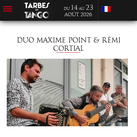
14
23
du
au
Août 2026
DUO MAXIME POINT & RÉMI
CORTIAL