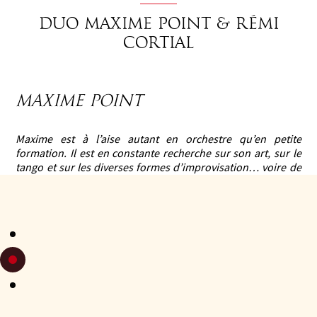
Duo Maxime Point & Rémi
Cortial
Maxime Point
Maxime est à l’aise autant en orchestre qu’en petite
formation. Il est en constante recherche sur son art, sur le
tango et sur les diverses formes d’improvisation… voire de
composition. Il aime la relation à la danse tango, aux
danseurs, aux performances qui animent le musicien à
devenir acteur, à développer un sens scénique, théâtral ou
« happening ». Il affectionne le hors piste tout en gardant la
touche traditionnelle. Sa soif de rencontre avec d’autres
musiciens et univers artistiques, sa sensibilité au monde
rendent son jeu touchant et rayonnant.
Maxime a joué en tant qu’accordéoniste dans la formation
"DoÏna Quintet"
pendant 4 ans, axée sur la musique