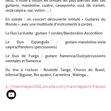
défis, il titille à foison les oreilles les plus averties avec ses
guitares, mandoline, cuatro, cavaquinho, oud, târ iranien,
viola caïpira, saz, violon … !
En soliste : un concert découverte intitulé « Guitares du
Monde », avec une multitude d'instruments à cordes.
Le Duo La Vuelta : guitare 7 cordes/Bandonéon-Accordéon
Le Duo Espanguès : guitare-mandoline-viola
caïpira/Pandeiro (percussions)
Le Duo de Fuego : guitare flamenca/Oud/percussions
oientales et flamenca
Du trio à l'octuor : Roulotte Tango, Choros do Brasil,
Infernal Biguine, Rio quatro, Carmelina , Malinga...
ttps://maximepoint42.wixsite.com/maximepoint/franais