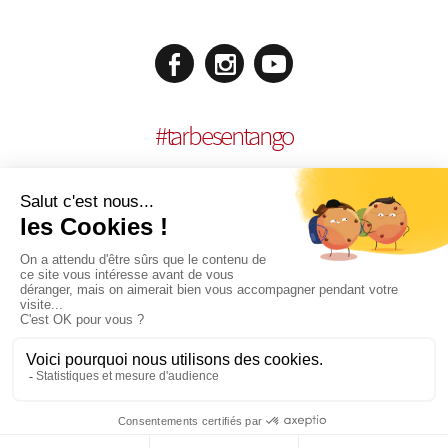
#
tarbesentango
MENTIONS LÉGALES
| RÉALISATION :
AGENCE MULTIMEDIA OTIDEA
|
COOKIES