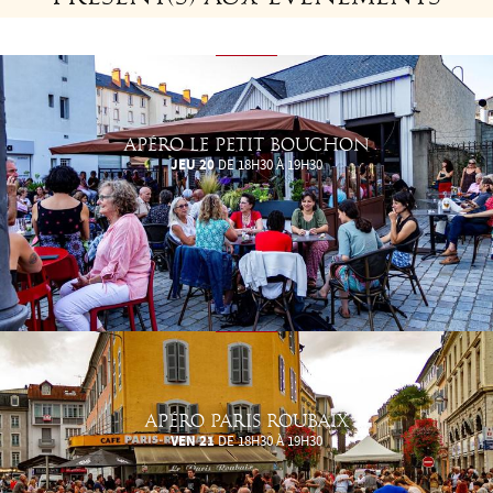
APÉRO LE PETIT BOUCHON
JEU 20
DE 18H30 À 19H30
APÉRO PARIS ROUBAIX
VEN 21
DE 18H30 À 19H30