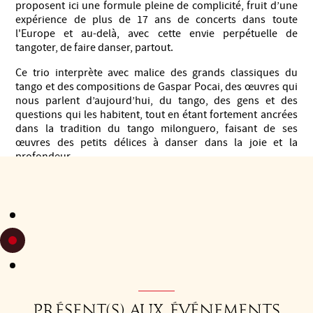
proposent ici une formule pleine de complicité, fruit d’une
expérience de plus de 17 ans de concerts dans toute
l'Europe et au-delà, avec cette envie perpétuelle de
tangoter, de faire danser, partout.
Ce trio interprète avec malice des grands classiques du
tango et des compositions de Gaspar Pocai, des œuvres qui
nous parlent d’aujourd’hui, du tango, des gens et des
questions qui les habitent, tout en étant fortement ancrées
dans la tradition du tango milonguero, faisant de ses
œuvres des petits délices à danser dans la joie et la
profondeur.
Gaspar Pocai : Bandonéon
Julien Blondel : Piano
Mehdi Al Tinaoui : Violon
https://www.roulottetango.com/
Présent(s) aux événements