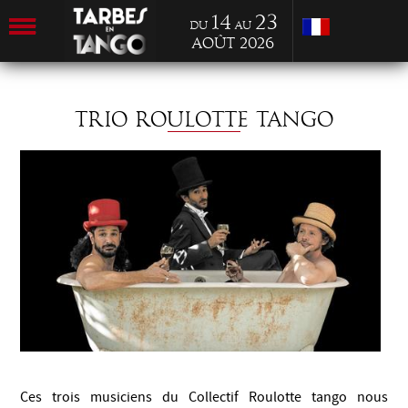
14
23
du
au
Août 2026
TRIO ROULOTTE TANGO
Ces trois musiciens du Collectif Roulotte tango nous