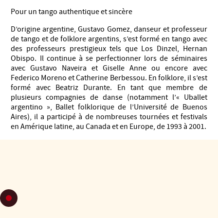
Pour un tango authentique et sincère
D’origine argentine, Gustavo Gomez, danseur et professeur
de tango et de folklore argentins, s’est formé en tango avec
des professeurs prestigieux tels que Los Dinzel, Hernan
Obispo. Il continue à se perfectionner lors de séminaires
avec Gustavo Naveira et Giselle Anne ou encore avec
Federico Moreno et Catherine Berbessou. En folklore, il s’est
formé avec Beatriz Durante. En tant que membre de
plusieurs compagnies de danse (notamment l’« Uballet
argentino », Ballet folklorique de l’Université de Buenos
Aires), il a participé à de nombreuses tournées et festivals
en Amérique latine, au Canada et en Europe, de 1993 à 2001.
Installé en France depuis 2002, il enseigne dans de
nombreuses villes de France. Il a participé à de nombreux
Festivals comme Tarbes en Tango à plusieurs reprises, Le
temps du tango en Bretagne, Festival de Montpellier, «
Tangopostale » à Toulouse, Festival de l'Abbaye de Sylvanès
; avec la Tipica Tangarte : la Cumbre mundial del tango à
Séville, Salamanca, et Malmö, Festival de Finlande. Il a aussi
contribué au développement du tango à l’île de La Réunion.