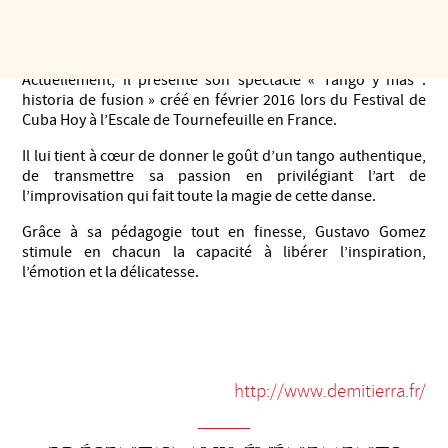
En 2009, il a créé le groupe folklorique « De Mi Tierra » avec
lequel il participe dans plusieurs festivals de France.
Actuellement, il présente son spectacle « Tango y mas :
historia de fusion » créé en février 2016 lors du Festival de
Cuba Hoy à l’Escale de Tournefeuille en France.
Il lui tient à cœur de donner le goût d’un tango authentique,
de transmettre sa passion en privilégiant l’art de
l’improvisation qui fait toute la magie de cette danse.
Grâce à sa pédagogie tout en finesse, Gustavo Gomez
stimule en chacun la capacité à libérer l’inspiration,
l’émotion et la délicatesse.
http://www.demitierra.fr/