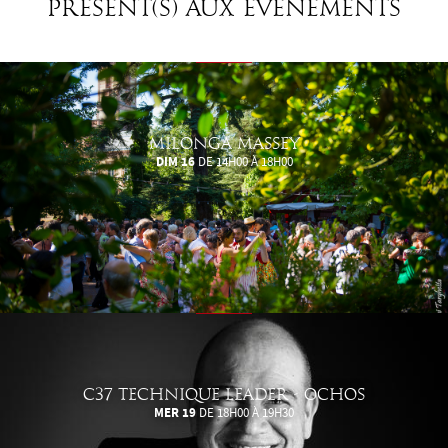
Présent(s) aux événements
MILONGA MASSEY
DIM 16
DE 14H00 À 18H00
C37 TECHNIQUE LEADER - OCHOS
MER 19
DE 18H00 À 19H30