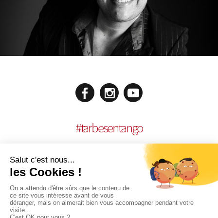
#
tarbesentango