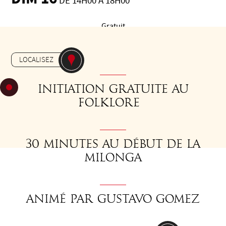
DE 14H00 À 18H00
Gratuit
-
MILONGA
JARDIN MASSEY
LOCALISEZ
Initiation gratuite au
folklore
30 minutes au début de la
milonga
Animé par Gustavo Gomez