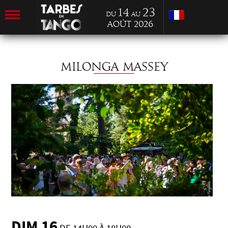
14
23
du
au
Août 2026
MILONGA MASSEY
DIM 16