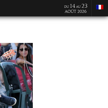
14
23
du
au
Août 2026