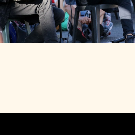
30 À 19H30
PARIS ROUBAIX
-