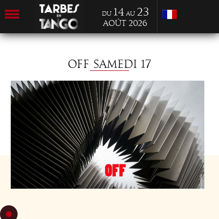
14
23
du
au
Août 2026
OFF SAMEDI 17
SAM 17