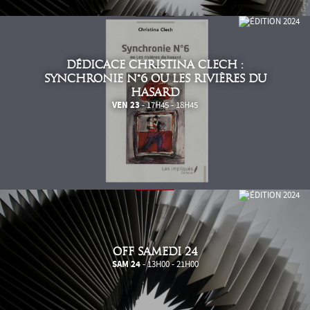
DÉDICACE CHRISTINA CLECH :
SYNCHRONIE N°6 OU LES RIVIÈRES DU
HASARD
VEN 23
- 17H45 - 18H45
OFF SAMEDI 24
SAM 24
- 13H00 - 21H00