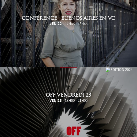
CONFÉRENCE : BUENOS AIRES EN VO
JEU 22
- 17H45 - 18H45
OFF VENDREDI 23
VEN 23
- 13H00 - 21H00