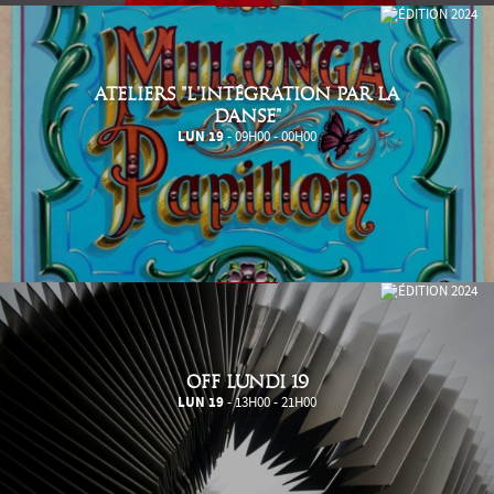
ATELIERS "L'INTÉGRATION PAR LA
DANSE"
LUN 19
- 09H00 - 00H00
OFF LUNDI 19
LUN 19
- 13H00 - 21H00