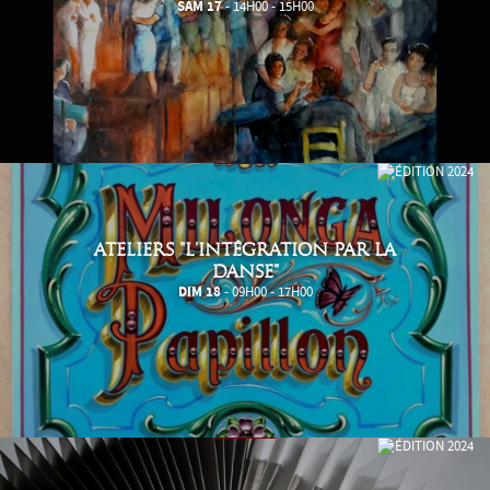
SAM 17
- 14H00 - 15H00
ATELIERS "L'INTÉGRATION PAR LA
DANSE"
DIM 18
- 09H00 - 17H00