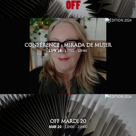
CONFÉRENCE : MIRADA DE MUJER
LUN 19
- 17H45 - 18H45
OFF MARDI 20
MAR 20
- 13H00 - 21H00