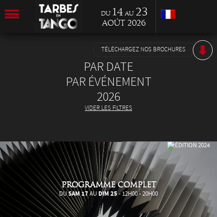
14
23
du
au
Août 2026
TÉLÉCHARGEZ NOS BROCHURES
PAR DATE
PAR ÉVÉNEMENT
2026
VIDER LES FILTRES
PROGRAMME COMPLET
SAM 17
DIM 25
DU
AU
- 12H00 - 20H00