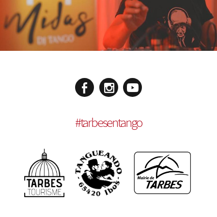
#
tarbesentango