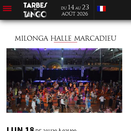
14
23
du
au
Août 2026
MILONGA HALLE MARCADIEU
LUN 18