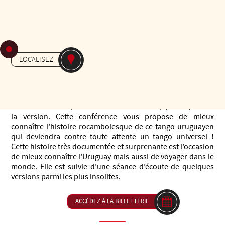
DE 16H30 À 18H00
5€ (inclus dans le Pass Festival)
-
AUTRES
THÉÂTRE LES
LOCALISEZ
NOUVEAUTÉS
“La Cumparsita” est considéré comme l’hymne du tango, le
plus emblématique et le plus enregistré et diffusé dans le
monde entier et qu’on reconnaît facilement, quelle que soit
la version. Cette conférence vous propose de mieux
connaître l’histoire rocambolesque de ce tango uruguayen
qui deviendra contre toute attente un tango universel !
Cette histoire très documentée et surprenante est l’occasion
de mieux connaître l’Uruguay mais aussi de voyager dans le
monde. Elle est suivie d’une séance d’écoute de quelques
versions parmi les plus insolites.
ACCÉDEZ À LA BILLETTERIE