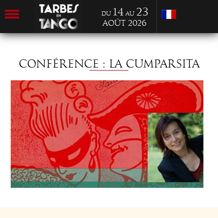
14
23
du
au
Août 2026
CONFÉRENCE : LA CUMPARSITA
JEU 20