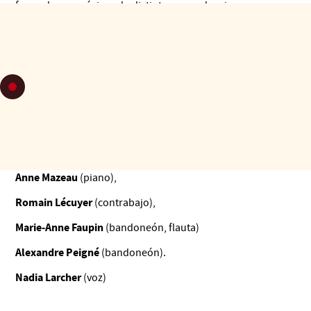
formada por músicos de distintas procedencias pero con un
interés común por la música folklórica. La Típica Folklórica
revisa y actualiza el folklore antiguo abriéndose a nuevas
sintaxis musicales (jazz y otras músicas contemporáneas
sudamericanas). De este modo, el folclore argentino sigue
evolucionando y ofreciendo un campo de creación y
experimentación a los músicos de hoy.
Alfonso Pacin
(dirección musical, arreglos, violín, guitarra,
percusión),
Weronika Rychlik
Elsa Sissia
Caroline Pearsall
,
,
(violines),
Anne Mazeau
(piano),
Romain Lécuyer
(contrabajo),
Marie-Anne Faupin
(bandoneón, flauta)
Alexandre Peigné
(bandoneón).
Nadia Larcher
(voz)