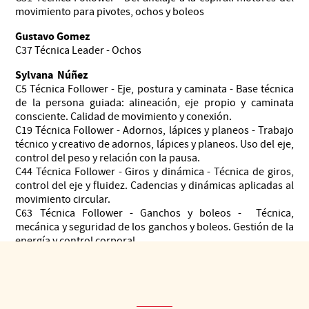
movimiento para pivotes, ochos y boleos
Gustavo Gomez
C37 Técnica Leader - Ochos
Sylvana
Núñez
C5 Técnica Follower - Eje, postura y caminata - Base técnica
de la persona guiada: alineación, eje propio y caminata
consciente. Calidad de movimiento y conexión.
C19 Técnica Follower - Adornos, lápices y planeos - Trabajo
técnico y creativo de adornos, lápices y planeos. Uso del eje,
control del peso y relación con la pausa.
C44 Técnica Follower - Giros y dinámica - Técnica de giros,
control del eje y fluidez. Cadencias y dinámicas aplicadas al
movimiento circular.
C63 Técnica Follower - Ganchos y boleos - Técnica,
mecánica y seguridad de los ganchos y boleos. Gestión de la
energía y control corporal.
C72 Técnica Follower - Rítmica, milonga y musicalidad -
Rítmica del tango y la milonga. Adornos específicos para
milonga, juego rítmico, cadencias y expresión musical.