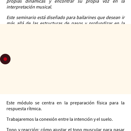
propias dinámicas y encontrar su propia voz en la
interpretación musical.
Este seminario está diseñado para bailarines que desean ir
más allá de las estructuras de pasos y profundizar en la
calidad del movimiento. El objetivo es proporcionarles
herramientas físicas para que el cuerpo se convierta en un
verdadero reflejo de lo que ocurre en la música.
Desarrollo del seminario en 4 módulos que permiten
centrarse directamente en el concepto de la percepción en
sí misma:
Módulo 1 - El cuerpo reactivo: gestión
de la energía y el ritmo
Este módulo se centra en la preparación física para la
respuesta rítmica.
Trabajaremos la conexión entre la intención y el suelo.
Tono y reacción: cómo ajustar el tono muscular para pasar