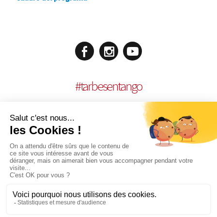
#
tarbesentango
MENCIONES LEGALES
REALISACIÓN:
AGENCE MULTIMEDIA OTIDEA