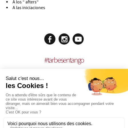
A los “ afters”
A las iniciaciones
#
tarbesentango