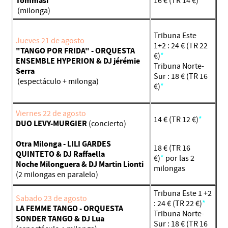
Tommasi
16 € (TR 14 €)
*
(milonga)
Tribuna Este
Jueves 21 de agosto
1+2 : 24 € (TR 22
"TANGO POR FRIDA" - ORQUESTA
€)
*
ENSEMBLE HYPERION
& DJ jérémie
Tribuna Norte-
Serra
Sur : 18 € (TR 16
(espectáculo + milonga)
€)
*
Viernes 22 de agosto
14 € (TR 12 €)
*
DUO LEVY-MURGIER
(concierto)
Otra Milonga - LILI GARDES
18 € (TR 16
QUINTETO & DJ Raffaella
€)
*
por las 2
Noche Milonguera & DJ Martin Lionti
milongas
(2 milongas en paralelo)
Tribuna Este 1 +2
Sabado 23 de agosto
: 24 € (TR 22 €)
*
LA FEMME TANGO - ORQUESTA
Tribuna Norte-
SONDER TANGO & DJ Lua
Sur : 18 € (TR 16