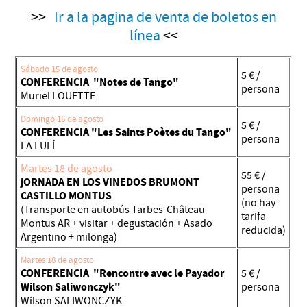
>>
Ir a la pagina de venta de boletos en
línea
<<
Sábado 15 de agosto
5 € /
CONFERENCIA "Notes de Tango"
persona
Muriel LOUETTE
Domingo 16 de agosto
5 € /
CONFERENCIA "Les Saints Poètes du Tango"
persona
LA LULÍ
Martes 18 de agosto
55 € /
jORNADA EN LOS VINEDOS BRUMONT
persona
CASTILLO MONTUS
(no hay
(Transporte en autobús Tarbes-Château
tarifa
Montus AR + visitar + degustación + Asado
reducida)
Argentino + milonga)
Martes 18 de agosto
CONFERENCIA "Rencontre avec le Payador
5 € /
Wilson Saliwonczyk"
persona
Wilson SALIWONCZYK