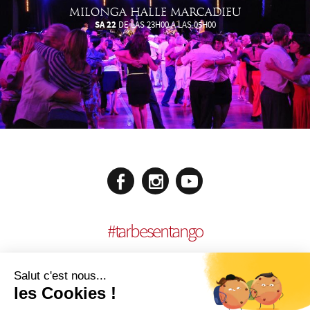
MILONGA HALLE MARCADIEU
SA 22
DE LAS 23H00 A LAS 05H00
#
tarbesentango