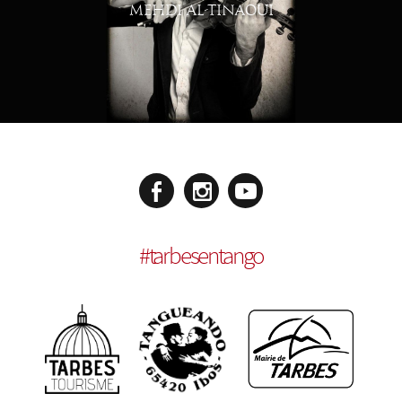
MEHDI AL-TINAOUI
#
tarbesentango