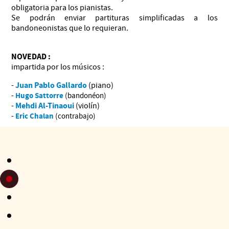
obligatoria para los pianistas.
Se podrán enviar partituras simplificadas a los
bandoneonistas que lo requieran.
NOVEDAD :
impartida por los músicos :
Juan Pablo Gallardo
-
(piano)
-
Hugo Sattorre
(bandonéon)
Mehdi Al-Tinaoui
-
(violín)
-
Eric Chalan
(contrabajo)
Al programa
: aprendizaje de las técnicas y del estilo del
tango tradicional y contemporáneo, trabajo en tutti y por
atril
Los participantes presentan su trabajo y animan el
concierto en el Conservatoire Henri Duparc el sábado 23 De
Agosto.
Hay que hacer los antes posible, inscripción taller, con el fin
de recibir las partituras antes de comenzar los cursos.