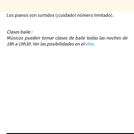
Músicos llevan su instrumento, violín, viola, violoncelo,
contrabajo, bandoneón, flauta, guitarra, clarinete…
Los pianos son surtidos (¡cuidado! número limitado).
Clases baile :
Músicos pueden tomar clases de baile todas las noches de
18h a 19h30. Ver las posibilidades en el
sitio
.