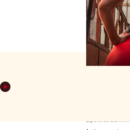
MARTES 19
C13: Técnica Mujer -
El mundo de los 8 -
Explorando este movim