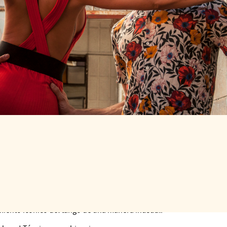
DE LAS 10H31 A LAS 12H00
23 € ou inclus dan
iento icónico del tango de una manera inusual.