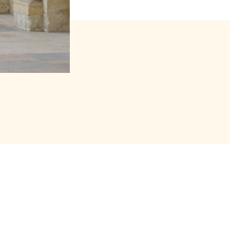
s forfait (package)
cto y una guía libre de