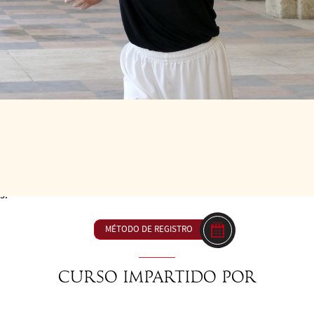
 LAS 16H00 A LAS 17H30
23 € ou inclus dan
físico y energético - Refina la relación con tu pareja para un conta
s.
MÉTODO DE REGISTRO
Curso impartido por