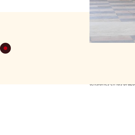
LUNES 18
DE
C7: Abrazo - Contacto 
tensiones en los brazo