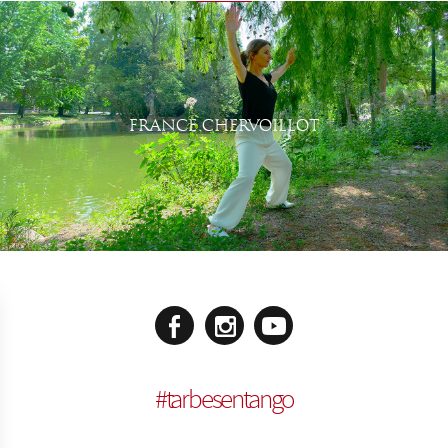
FRANCE CHERVOILLOT
#
tarbesentango