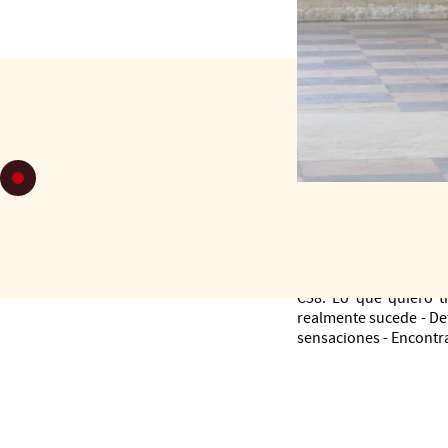
VIERNES 2
C58: Lo que quiero tr
realmente sucede - Det
sensaciones - Encontra