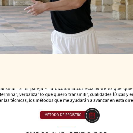
2
DE LAS 14H01 A LAS 15H30
23 € ou inclus dan
ansmitir a mi pareja - La dicotomía correcta entre lo que quie
erminar, verbalizar lo que quiero transmitir, cualidades físicas y 
r las técnicas, los métodos que me ayudarán a avanzar en esta dire
MÉTODO DE REGISTRO