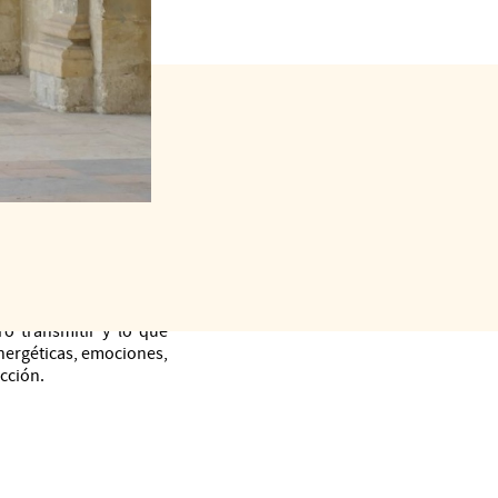
s forfait (package)
ro transmitir y lo que
energéticas, emociones,
cción.