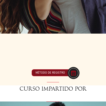
1
DE LAS 10H30 A LAS 12H00
23€ ou inclus dans
erencia - Libertad con límites, improvisar compartiendo ciertos p
MÉTODO DE REGISTRO
Curso impartido por