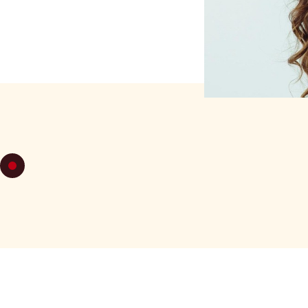
VIERNES 2
C54 Improvisar con coh