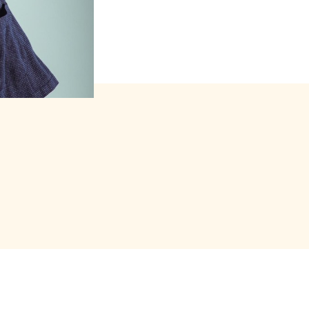
 forfait (package)
arámetros.