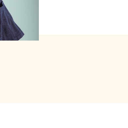
 forfait (package)
a música y el espacio.