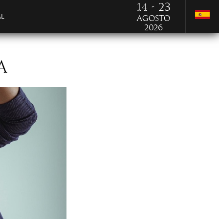
14 - 23
AL
Agosto
2026
A