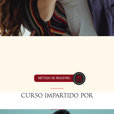
DE LAS 10H30 A LAS 12H00
23€ ou inclus dans
ca - Jugar con intensidad, tamaño del movimiento y energía según l
MÉTODO DE REGISTRO
Curso impartido por