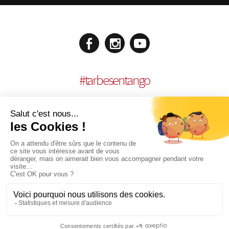
#
tarbesentango
MENCIONES LEGALES
REALISACIÓN:
AGENCE MULTIMEDIA OTIDEA