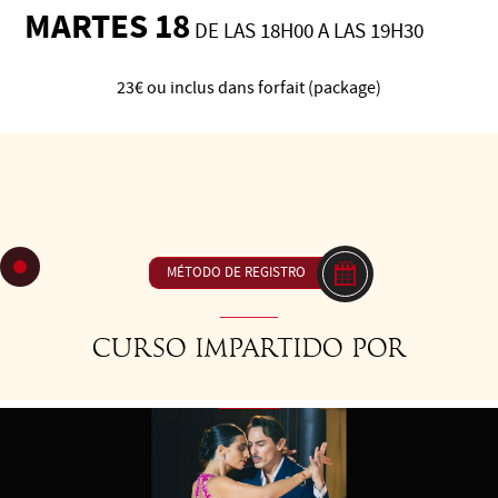
MARTES 18
DE LAS 18H00 A LAS 19H30
23€ ou inclus dans forfait (package)
C20 Embellecimiento y sutileza del movimiento - La
elegancia del detalle. Cuando la precisión se une a la poesía:
trabajo en los detalles, los acabados y la expresión personal
sin perder la conexión.
MÉTODO DE REGISTRO
Curso impartido por