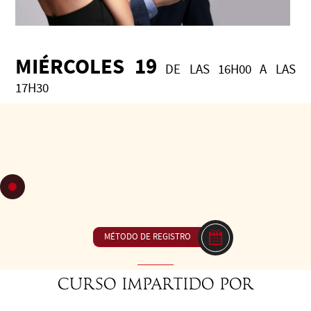
MIÉRCOLES 19
DE LAS 16H00 A LAS
17H30
23€ ou inclus dans forfait (package)
C31 Técnica Follower - Centrado, carácter y proyección:
reforzar el eje, la estabilidad y la conciencia corporal,
desarrollando la elegancia, la fluidez y la expresión
personal. Para bailar con audacia, presencia y sensualidad.
MÉTODO DE REGISTRO
Curso impartido por