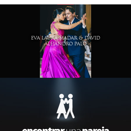
EVA LAURA MADAR & DAVID
ALEJANDRO PALO
encontrar
pareja
una