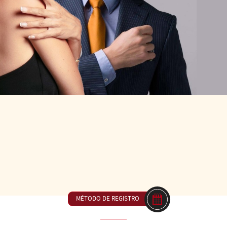
1
DE LAS 14H00 A LAS 15H30
23€ ou inclus dans
tas y planeos - Continuidad del movimiento en espiral danzado. Un
onfianza en el espacio a través del trabajo de espirales, calecit
MÉTODO DE REGISTRO