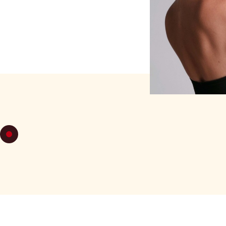
VIERNES 2
C58 Espirales, caleci
para ganar fluidez y c
roles.