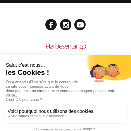
#
tarbesentango
MENCIONES LEGALES
REALISACIÓN:
AGENCE MULTIMEDIA OTIDEA