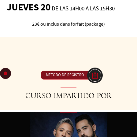
JUEVES 20
DE LAS 14H00 A LAS 15H30
23€ ou inclus dans forfait (package)
C41 Colgadas y libertad de movimiento – La base triangular,
7 puntos de apoyo y variantes para bailar en milonga.
Estabilidad, claridad y seguridad al servicio de la libertad de
movimiento con plena conciencia.
MÉTODO DE REGISTRO
Curso impartido por