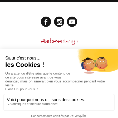
#
tarbesentango
MENCIONES LEGALES
REALISACIÓN:
AGENCE MULTIMEDIA OTIDEA