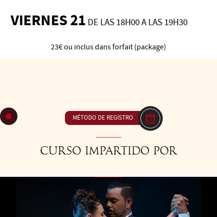
VIERNES 21
DE LAS 18H00 A LAS 19H30
23€ ou inclus dans forfait (package)
C66 Vals, las cadenas - El movimiento circular encadenado
te dará un hermoso fluir en vals. "Déjate llevar por las
cadenas". Dale sabor a tu baile con cadenas.
MÉTODO DE REGISTRO
Curso impartido por