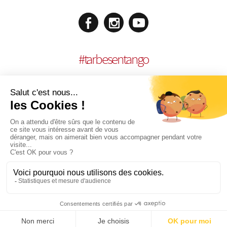
#
tarbesentango
MENCIONES LEGALES
REALISACIÓN:
AGENCE MULTIMEDIA OTIDEA