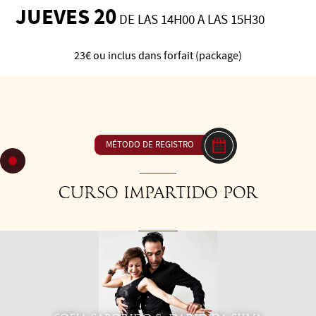
JUEVES 20
DE LAS 14H00 A LAS 15H30
23€ ou inclus dans forfait (package)
C42 Milonga: claridad and comodidad. ¿In musicalidad, y si
la repetición marcaba la diferencia?
MÉTODO DE REGISTRO
Curso impartido por