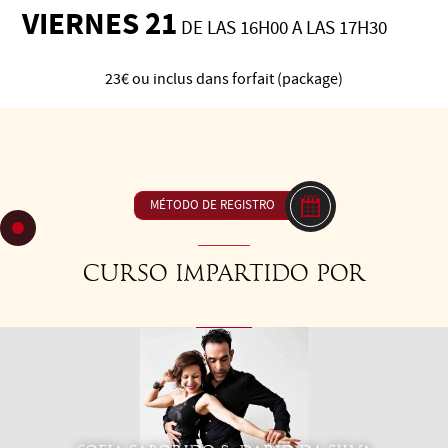
VIERNES 21
DE LAS 16H00 A LAS 17H30
23€ ou inclus dans forfait (package)
C62 Milonga: el carácter de la quebrada - Diferentes formas
de utilizarla en la milonga.
MÉTODO DE REGISTRO
Curso impartido por