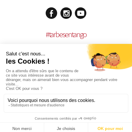
#
tarbesentango
MENCIONES LEGALES
REALISACIÓN:
AGENCE MULTIMEDIA OTIDEA