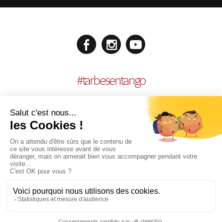
#
tarbesentango
MENCIONES LEGALES
REALISACIÓN:
AGENCE MULTIMEDIA OTIDEA